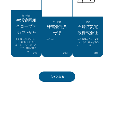
卸・小売
生活協同組
サービス
建設
合コープデ
株式会社八
石崎防災電
リにいがた
号線
設株式会社
タイ
食べるしあわせ、
タイトル
タイ
快適なくらしを支
ト
自分らしいくら
ト
える、確かな安心
ル
し 「ともに」の
ル
感
力で、笑顔の明日
を
詳細
詳細
詳細
もっとみる