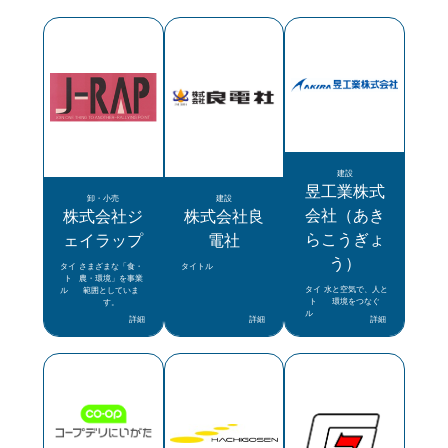
建設
昱工業株式
卸・小売
建設
会社（あき
株式会社ジ
株式会社良
らこうぎょ
ェイラップ
電社
う）
タイ
さまざまな「食・
タイトル
ト
農・環境」を事業
タイ
水と空気で、人と
ル
範囲としていま
ト
環境をつなぐ
す。
ル
詳細
詳細
詳細