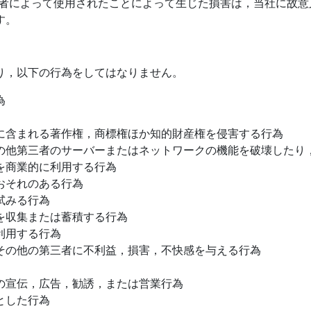
第三者によって使用されたことによって生じた損害は，当社に故
す。
り，以下の行為をしてはなりません。
為
に含まれる著作権，商標権ほか知的財産権を侵害する行為
の他第三者のサーバーまたはネットワークの機能を破壊したり
を商業的に利用する行為
おそれのある行為
試みる行為
を収集または蓄積する行為
利用する行為
その他の第三者に不利益，損害，不快感を与える行為
の宣伝，広告，勧誘，または営業行為
とした行為