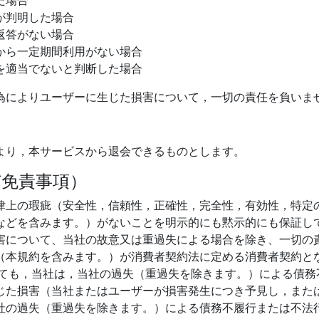
た場合
が判明した場合
返答がない場合
から一定期間利用がない場合
を適当でないと判断した場合
為によりユーザーに生じた損害について，一切の責任を負いま
より，本サービスから退会できるものとします。
び免責事項）
律上の瑕疵（安全性，信頼性，正確性，完全性，有効性，特定
などを含みます。）がないことを明示的にも黙示的にも保証して
害について、当社の故意又は重過失による場合を除き、一切の
（本規約を含みます。）が消費者契約法に定める消費者契約と
っても，当社は，当社の過失（重過失を除きます。）による債務
じた損害（当社またはユーザーが損害発生につき予見し，また
社の過失（重過失を除きます。）による債務不履行または不法