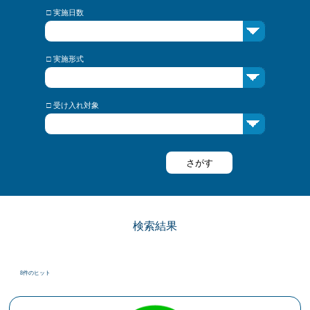
□ 実施日数
□ 実施形式
□ 受け入れ対象
検索結果
8件のヒット