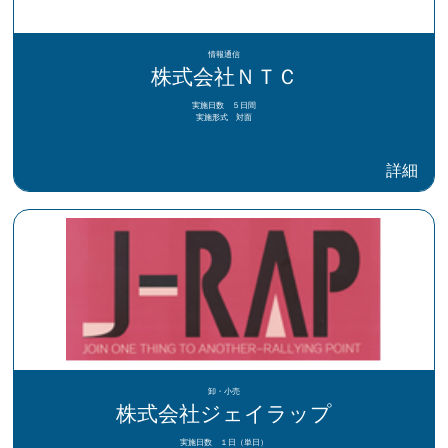
情報通信
株式会社ＮＴＣ
実施日数 ５日間
実施形式 対面
詳細
卸・小売
株式会社ジェイラップ
実施日数 １日（単日）