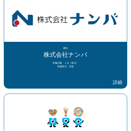
建設
株式会社ナンバ
実施日数 １日（単日）
実施形式 対面
詳細